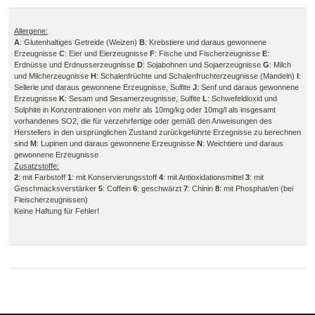
Allergene:
A
: Glutenhaltiges Getreide (Weizen)
B
: Krebstiere und daraus gewonnene
Erzeugnisse
C
: Eier und Eierzeugnisse
F
: Fische und Fischerzeugnisse
E
:
Erdnüsse und Erdnusserzeugnisse
D
: Sojabohnen und Sojaerzeugnisse
G
: Milch
und Milcherzeugnisse
H
: Schalenfrüchte und Schalenfruchterzeugnisse (Mandeln)
I
:
Sellerie und daraus gewonnene Erzeugnisse, Sulfite
J
: Senf und daraus gewonnene
Erzeugnisse
K
: Sesam und Sesamerzeugnisse, Sulfite
L
: Schwefeldioxid und
Sulphite in Konzentrationen von mehr als 10mg/kg oder 10mg/l als insgesamt
vorhandenes SO2, die für verzehrfertige oder gemäß den Anweisungen des
Herstellers in den ursprünglichen Zustand zurückgeführte Erzegnisse zu berechnen
sind
M
: Lupinen und daraus gewonnene Erzeugnisse
N
: Weichtiere und daraus
gewonnene Erzeugnisse
Zusatzstoffe:
2
: mit Farbstoff
1
: mit Konservierungsstoff
4
: mit Antioxidationsmittel
3
: mit
Geschmacksverstärker
5
: Coffein
6
: geschwärzt
7
: Chinin
8
: mit Phosphat/en (bei
Fleischerzeugnissen)
Keine Haftung für Fehler!