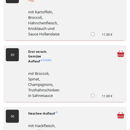
mit Kartoffeln,
Broccoli,
Hähnchenfleisch,
Knoblauch und
Sauce Hollandaise
11.00 €
Drei versch.
89
Gemüse
Auflauf
1,2,3,4,8,G
mit Broccoli,
Spinat,
Champignons,
Truthahnschinken
in Sahnesauce
11.00 €
Haschee-Auflauf
G
90
mit Hackfleisch,