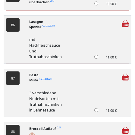
überbacken
A,G
10.50 €
Lasagne
86
Spezial
A,G,1,2,3,4,8
mit
Hackfleischsauce
und
Truthahnschinken
11.00 €
Pasta
87
Mista
1,2,3,4,8,A,G
3 verschiedene
Nudelsorten mit
Truthahnschinken
in Sahnesauce
11.00 €
Broccoli Auflauf
C,G
88