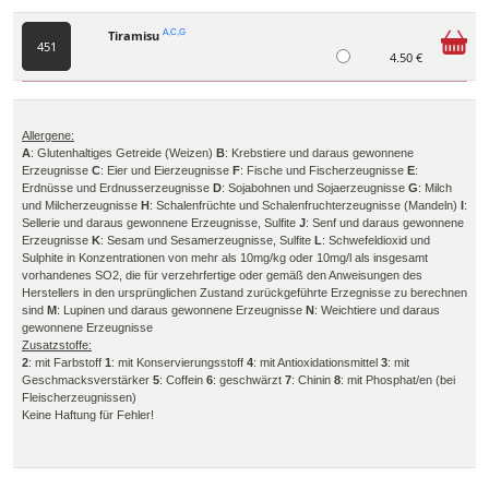
Tiramisu
A,C,G
451
4.50 €
Allergene:
A
: Glutenhaltiges Getreide (Weizen)
B
: Krebstiere und daraus gewonnene
Erzeugnisse
C
: Eier und Eierzeugnisse
F
: Fische und Fischerzeugnisse
E
:
Erdnüsse und Erdnusserzeugnisse
D
: Sojabohnen und Sojaerzeugnisse
G
: Milch
und Milcherzeugnisse
H
: Schalenfrüchte und Schalenfruchterzeugnisse (Mandeln)
I
:
Sellerie und daraus gewonnene Erzeugnisse, Sulfite
J
: Senf und daraus gewonnene
Erzeugnisse
K
: Sesam und Sesamerzeugnisse, Sulfite
L
: Schwefeldioxid und
Sulphite in Konzentrationen von mehr als 10mg/kg oder 10mg/l als insgesamt
vorhandenes SO2, die für verzehrfertige oder gemäß den Anweisungen des
Herstellers in den ursprünglichen Zustand zurückgeführte Erzegnisse zu berechnen
sind
M
: Lupinen und daraus gewonnene Erzeugnisse
N
: Weichtiere und daraus
gewonnene Erzeugnisse
Zusatzstoffe:
2
: mit Farbstoff
1
: mit Konservierungsstoff
4
: mit Antioxidationsmittel
3
: mit
Geschmacksverstärker
5
: Coffein
6
: geschwärzt
7
: Chinin
8
: mit Phosphat/en (bei
Fleischerzeugnissen)
Keine Haftung für Fehler!