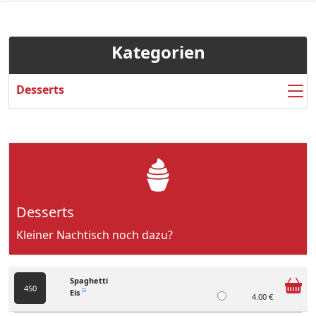
Kategorien
Desserts
Desserts
Kleiner Nachtisch noch dazu?
Spaghetti
450
Eis
G
4.00 €