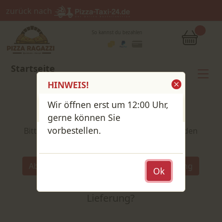
zurück nach
So kannst du bezahlen
Startseite
HINWEIS!
Wir öffnen erst um 12:00 Uhr,
Shop / Speisekarte
gerne können Sie
vorbestellen.
Bitte wähle deine Produkte und lege sie in den
Warenkorb
Wähle:
Abholung
Lieferung
Ok
Abholung
oder
Lieferung?