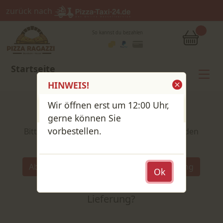
zurück nach
So kannst du bezahlen
Startseite
HINWEIS!
Wir öffnen erst um 12:00 Uhr,
Shop / Speisekarte
gerne können Sie
vorbestellen.
Bitte wähle deine Produkte und lege sie in den
Warenkorb
Wähle:
Abholung
Lieferung
Ok
Abholung
oder
Lieferung?